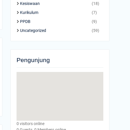
Kesiswaan
(18)
Kurikulum
(7)
PPDB
(9)
Uncategorized
(59)
Pengunjung
0 visitors online
0 Guests, 0 Members online