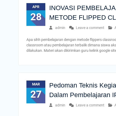
INOVASI PEMBELAJ
APR
28
METODE FLIPPED C
admin
Leave a comment
A
Apa sihh pembelajaran dengan metode flippers classr
classroom atau pembelajaran terbalik dimana siswa ak
dilakukan. Materi akan dikirimkan guru kelink google 
Pedoman Teknis Kegia
MAR
27
Dalam Pembelajaran 
admin
Leave a comment
A