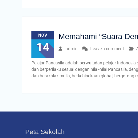
Memahami “Suara Demo
NOV
14
admin
Leave a comment
A
Pelajar Pancasila adalah perwujudan pelajar Indonesia 
dan berperilaku sesuai dengan nilai-nilai Pancasila, d
dan berakhlak mulia, berkebinekaan global, bergotong roy
Peta Sekolah