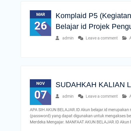
Komplaid P5 (Kegiatan
MAR
26
Belajar id Projek Peng
admin
Leave a comment
A
SUDAHKAH KALIAN L
NOV
07
admin
Leave a comment
A
APA SIH AKUN BELAJAR.ID Akun belajar.id merupakan na
(password) yang dapat digunakan untuk mengakses berb
Merdeka Mengajar. MANFAAT AKUN BELAJAR.ID Akun be