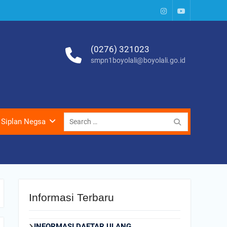
Instagram
Youtube
(0276) 321023
smpn1boyolali@boyolali.go.id
Search
Siplan Negsa
for:
Informasi Terbaru
INFORMASI DAFTAR ULANG