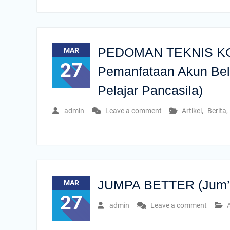
PEDOMAN TEKNIS KOMP
MAR
27
Pemanfataan Akun Bela
Pelajar Pancasila)
admin
Leave a comment
Artikel
,
Berita
,
JUMPA BETTER (Jum’at
MAR
27
admin
Leave a comment
A