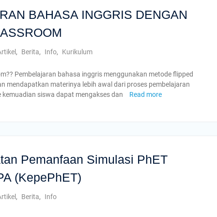
ARAN BAHASA INGGRIS DENGAN
LASSROOM
rtikel
,
Berita
,
Info
,
Kurikulum
oom?? Pembelajaran bahasa inggris menggunakan metode flipped
an mendapatkan materinya lebih awal dari proses pembelajaran
site kemuadian siswa dapat mengakses dan
Read more
tan Pemanfaan Simulasi PhET
IPA (KepePhET)
rtikel
,
Berita
,
Info