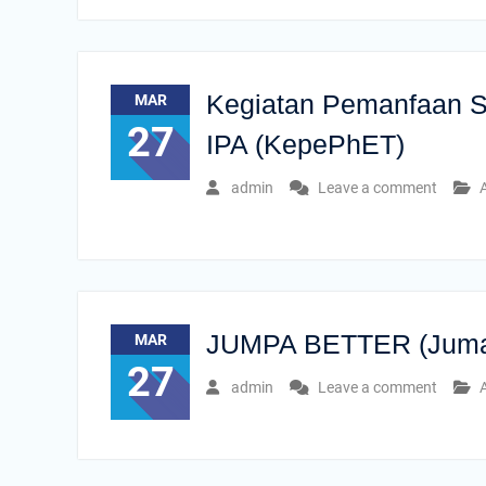
Kegiatan Pemanfaan S
MAR
27
IPA (KepePhET)
admin
Leave a comment
A
JUMPA BETTER (Jumat
MAR
27
admin
Leave a comment
A