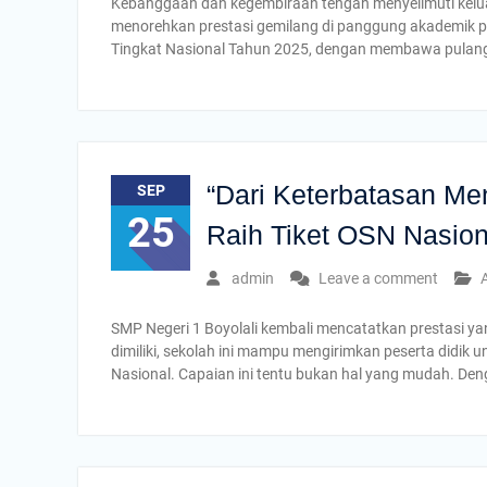
Kebanggaan dan kegembiraan tengah menyelimuti keluar
menorehkan prestasi gemilang di panggung akademik pa
Tingkat Nasional Tahun 2025, dengan membawa pulan
“Dari Keterbatasan Men
SEP
25
Raih Tiket OSN Nasion
admin
Leave a comment
A
SMP Negeri 1 Boyolali kembali mencatatkan prestasi 
dimiliki, sekolah ini mampu mengirimkan peserta didik u
Nasional. Capaian ini tentu bukan hal yang mudah. De