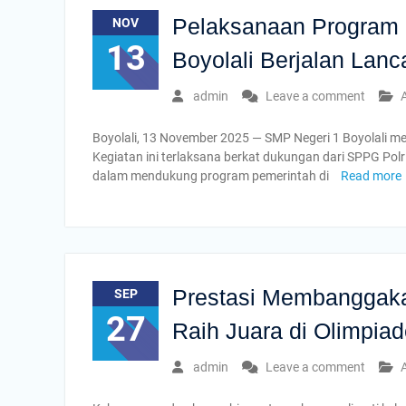
Nasional”
Pelaksanaan Program 
NOV
INFORMASI DAFTAR ULANG SPMB TAHUN
13
AJARAN 2025/2026
Boyolali Berjalan Lan
admin
Leave a comment
A
Boyolali, 13 November 2025 — SMP Negeri 1 Boyolali me
Kegiatan ini terlaksana berkat dukungan dari SPPG Polr
dalam mendukung program pemerintah di
Read more
Prestasi Membanggaka
SEP
27
Raih Juara di Olimpia
admin
Leave a comment
A