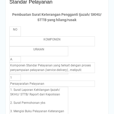
Standar Pelayanan
Antusiasme
Prestasi Membanggakan!
Dua Siswa SMP Negeri 1
Pembuatan Surat Keterangan Pengganti Ijazah/ SKHU/
Boyolali Raih Juara di
STTB yang hilang/rusak
Olimpiade Sains Nasional
(OSN) 2025
NO
“Dari Keterbatasan Menuju
KOMPONEN
Prestasi: SMP Negeri 1
Boyolali Raih Tiket OSN
URAIAN
Nasional”
INFORMASI DAFTAR
A.
ULANG SPMB TAHUN
Komponen Standar Pelayanan yang terkait dengan proses
AJARAN 2025/2026
penyampaian pelayanan
(service delivery) ,
meliputi:
INFORMASI DAFTAR
ULANG SPMB TAHUN
1
AJARAN 2026/2027
Persayaratan Pelayanan
1. Surat Laporan Kehilangan Ijazah/
SKHU/ STTB/ Raport dari Kepolisian
2. Surat Permohonan ybs
3. Mengisi Buku Pelayanan Keterangan