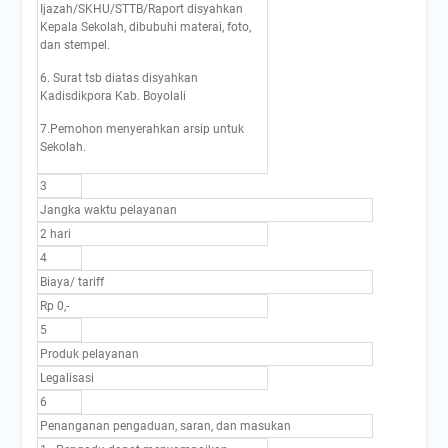
Ijazah/SKHU/STTB/Raport disyahkan
Kepala Sekolah, dibubuhi materai, foto,
dan stempel.
6. Surat tsb diatas disyahkan
Kadisdikpora Kab. Boyolali
7.Pemohon menyerahkan arsip untuk
Sekolah.
3
Jangka waktu pelayanan
2 hari
4
Biaya/ tariff
Rp 0,-
5
Produk pelayanan
Legalisasi
6
Penanganan pengaduan, saran, dan masukan