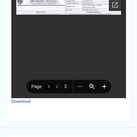
Dua Siswa SMP Negeri 1
Boyolali Raih Juara di
Olimpiade Sains Nasional
(OSN) 2025
“Dari Keterbatasan Menuju
Prestasi: SMP Negeri 1
Boyolali Raih Tiket OSN
Nasional”
INFORMASI DAFTAR
ULANG SPMB TAHUN
AJARAN 2025/2026
INFORMASI DAFTAR
ULANG SPMB TAHUN
AJARAN 2026/2027
INFORMASI SPMB TAHUN
AJARAN 2026/2027
Download