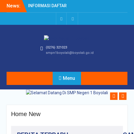
News:
INFORMASI DAFTAR
ULANG SPMB TAHUN
AJARAN 2026/2027
INFORMASI SPMB TAHUN
AJARAN 2026/2027
Asesmen Sumatif Akhir
Tahun (ASAT) Kelas IX
(0276) 321023
Tahun Ajaran 2025/2026
smpn1boyolali@boyolali.go.id
Inovasi Ben JEMBAR:
Ketika Pembelajaran
Mendalam Menyentuh
Emosi dan Karakter Siswa
Menu
TRANSFORMA
(Transformasi Geometri
dengan Geogebra yang
Menyenangkan)
POSTER KARYA SISWA
DALAM RANGKA
Home New
MENDUKUNG ANTI
KORUPSI
Pelaksanaan Program