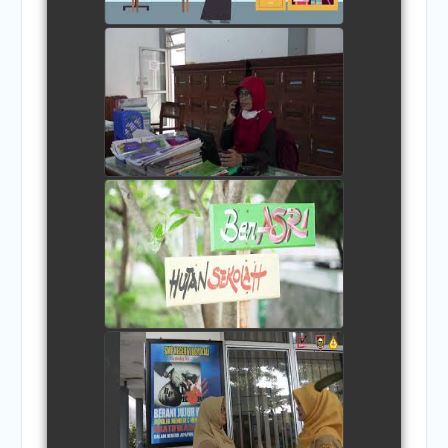
JANGAN BERHARAP
watch video
PROFIL SMP NEGERI 1
BOYOLALI
watch video
watch video