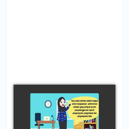
APA SIH TATA USAHA
SEKOLAH ITU?
watch video