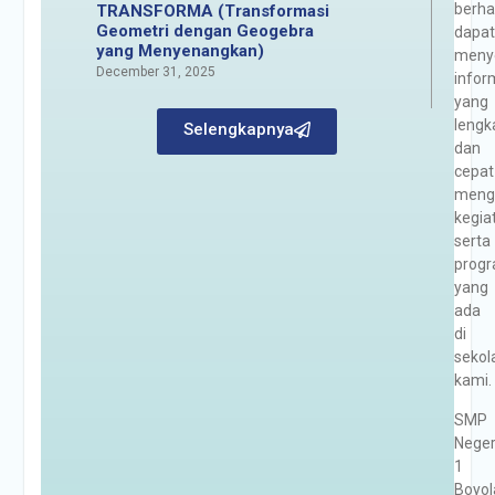
berha
TRANSFORMA (Transformasi
Geometri dengan Geogebra
dapa
yang Menyenangkan)
meny
December 31, 2025
infor
yang
lengk
Selengkapnya
dan
cepat
meng
kegia
serta
prog
yang
ada
di
sekol
kami.
SMP
Neger
1
Boyol