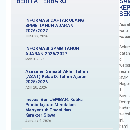
BERITA TERBARU
SA
MBG Hari Pertama di SMP
KE
Negeri 1 Boyolali Berjalan
SE
Lancar dan Penuh
INFORMASI DAFTAR ULANG
Antusiasme
Assa
SPMB TAHUN AJARAN
Prestasi Membanggakan!
2026/2027
warah
Dua Siswa SMP Negeri 1
June 23, 2026
waba
Boyolali Raih Juara di
Olimpiade Sains Nasional
Sela
INFORMASI SPMB TAHUN
(OSN) 2025
data
AJARAN 2026/2027
“Dari Keterbatasan Menuju
di
May 8, 2026
Prestasi: SMP Negeri 1
websi
Boyolali Raih Tiket OSN
Asesmen Sumatif Akhir Tahun
resmi
(ASAT) Kelas IX Tahun Ajaran
Nasional”
SMP
2025/2026
INFORMASI DAFTAR
Neger
April 20, 2026
ULANG SPMB TAHUN
1
AJARAN 2025/2026
Boyola
Inovasi Ben JEMBAR: Ketika
Deng
Pembelajaran Mendalam
hadir
Menyentuh Emosi dan
websi
Karakter Siswa
ini,
January 4, 2026
kami