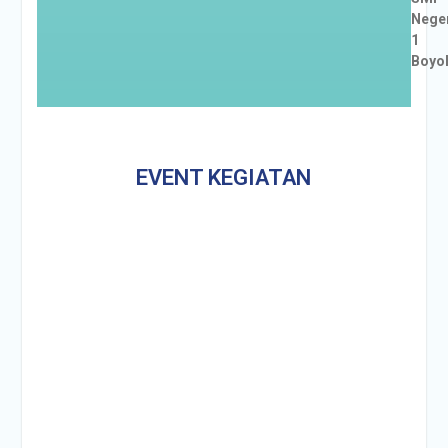
Nege
1
Boyol
EVENT KEGIATAN