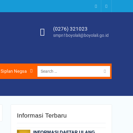
Instagram
Youtube
(0276) 321023
smpn1boyolali@boyolali.go.id
Search
Siplan Negsa
for:
Informasi Terbaru
INFORMASI DAFTAR ULANG