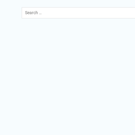
TAHUN AJARAN 2025/2026
Search
INFORMASI DAFTAR ULANG SPMB
for:
TAHUN AJARAN 2026/2027