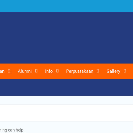
an
Alumni
Info
Perpustakaan
Gallery
hing can help.