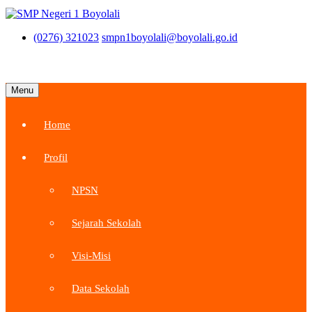
(0276) 321023
smpn1boyolali@boyolali.go.id
Menu
Home
Profil
NPSN
Sejarah Sekolah
Visi-Misi
Data Sekolah