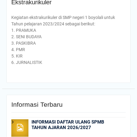
Ekstrakurikuler
Hari Pertama di SMP
Negeri 1 Boyolali Berjalan
Lancar dan Penuh
Kegiatan ekstrakurikuler di SMP negeri 1 boyolali untuk
Antusiasme
Tahun pelajaran 2023/2024 sebagai berikut:
Prestasi Membanggakan!
1. PRAMUKA
Dua Siswa SMP Negeri 1
2. SENI BUDAYA
Boyolali Raih Juara di
3. PASKIBRA
Olimpiade Sains Nasional
4. PMR
(OSN) 2025
5. KIR
“Dari Keterbatasan Menuju
6. JURNALISTIK
Prestasi: SMP Negeri 1
Boyolali Raih Tiket OSN
Nasional”
INFORMASI DAFTAR
ULANG SPMB TAHUN
AJARAN 2025/2026
Informasi Terbaru
INFORMASI DAFTAR ULANG SPMB
TAHUN AJARAN 2026/2027