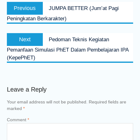
Post
Previous
Previous
JUMPA BETTER (Jum’at Pagi
navigation
post:
Peningkatan Berkarakter)
Next
Next
Pedoman Teknis Kegiatan
post:
Pemanfaan Simulasi PhET Dalam Pembelajaran IPA
(KepePhET)
Leave a Reply
Your email address will not be published.
Required fields are
marked
*
Comment
*