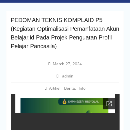
Olimpiade Sains Nasional
(OSN) 2025
“Dari Keterbatasan Menuju
PEDOMAN TEKNIS KOMPLAID P5
Prestasi: SMP Negeri 1
(Kegiatan Optimalisasi Pemanfataan Akun
Boyolali Raih Tiket OSN
Nasional”
Belajar.id Pada Projek Penguatan Profil
INFORMASI DAFTAR
Pelajar Pancasila)
ULANG SPMB TAHUN
AJARAN 2025/2026
INFORMASI DAFTAR
March 27, 2024
ULANG SPMB TAHUN
AJARAN 2026/2027
admin
INFORMASI SPMB TAHUN
AJARAN 2026/2027
Artikel
,
Berita
,
Info