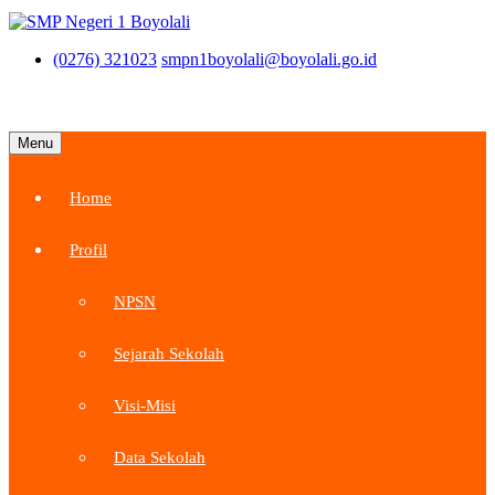
(0276) 321023
smpn1boyolali@boyolali.go.id
Menu
Home
Profil
NPSN
Sejarah Sekolah
Visi-Misi
Data Sekolah