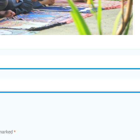
 marked
*