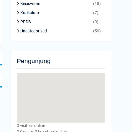
Kesiswaan
(18)
Kurikulum
(7)
PPDB
(9)
Uncategorized
(59)
Pengunjung
0 visitors online
0 Guests, 0 Members online