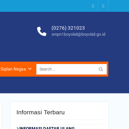
Instagram
Youtube
(0276) 321023
smpn1boyolali@boyolali.go.id
Search
Siplan Negsa
for:
Informasi Terbaru
INFORMASI DAFTAR ULANG