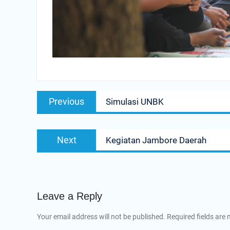
Post
Previous
Previous
Simulasi UNBK
navigation
post:
Next
Next
Kegiatan Jambore Daerah
post:
Leave a Reply
Your email address will not be published.
Required fields are