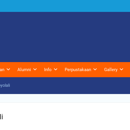
an
Alumni
Info
Perpustakaan
Gallery
yolali
i