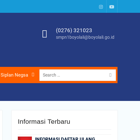
Instagram
Youtube
(0276) 321023
smpn1boyolali@boyolali.go.id
Search
Siplan Negsa
for:
Informasi Terbaru
INFORMASI DAFTAR ULANG