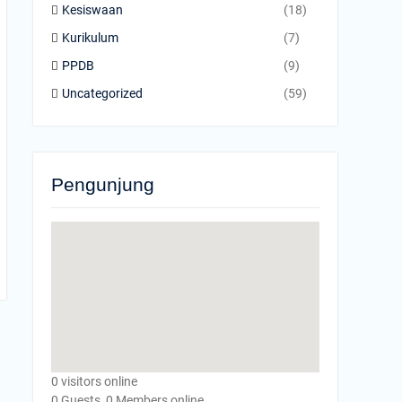
Kesiswaan
(18)
Kurikulum
(7)
PPDB
(9)
Uncategorized
(59)
Pengunjung
0 visitors online
0 Guests, 0 Members online