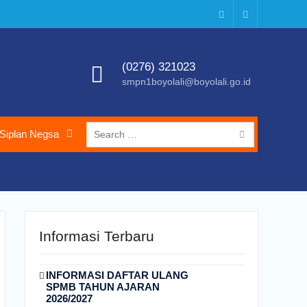
Instagram
Youtube
(0276) 321023
smpn1boyolali@boyolali.go.id
Search
Siplan Negsa
for:
Informasi Terbaru
INFORMASI DAFTAR ULANG
SPMB TAHUN AJARAN
2026/2027