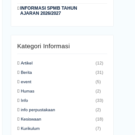
INFORMASI SPMB TAHUN
AJARAN 2026/2027
Kategori Informasi
Artikel
(12)
Berita
(31)
event
(5)
Humas
(2)
Info
(33)
info perpustakaan
(2)
Kesiswaan
(18)
Kurikulum
(7)