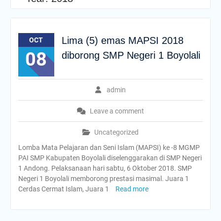
Antusiasme
Prestasi Membanggakan!
Dua Siswa SMP Negeri 1
Boyolali Raih Juara di
Lima (5) emas MAPSI 2018
OCT
Olimpiade Sains Nasional
08
diborong SMP Negeri 1 Boyolali
(OSN) 2025
“Dari Keterbatasan Menuju
Prestasi: SMP Negeri 1
Boyolali Raih Tiket OSN
admin
Nasional”
INFORMASI DAFTAR
Leave a comment
ULANG SPMB TAHUN
AJARAN 2025/2026
Uncategorized
INFORMASI DAFTAR
Lomba Mata Pelajaran dan Seni Islam (MAPSI) ke -8 MGMP
ULANG SPMB TAHUN
PAI SMP Kabupaten Boyolali diselenggarakan di SMP Negeri
AJARAN 2026/2027
1 Andong. Pelaksanaan hari sabtu, 6 Oktober 2018. SMP
Negeri 1 Boyolali memborong prestasi masimal. Juara 1
Cerdas Cermat Islam, Juara 1
Read more